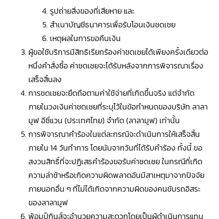
รูปถ่ายสิ่งของที่เสียหาย และ
สำเนาบัญชีธนาคารเพื่อรับโอนเงินชดเชย
เหตุผลในการขอคืนเงิน
ผู้ขอใช้บริการมีสิทธิเรียกร้องค่าชดเชยได้เพียงครั้งเดียวต่อ
หนึ่งคำสั่งซื้อ ค่าชดเชยจะได้รับหลังจากการพิจารณาเรื่อง
เสร็จสิ้นลง
การชดเชยจะยึดถือตามค่าใช้จ่ายที่เกิดขึ้นจริง แต่จำกัด
ภายในวงเงินค่าชดเชยที่ระบุไว้ในข้อกำหนดของบริษัท ลาลา
มูฟ อีซี่แวน (ประเทศไทย) จำกัด (ลาลามูฟ) เท่านั้น
การพิจารณาคำร้องในแต่ละกรณีจะดำเนินการให้เสร็จสิ้น
ภายใน 14 วันทำการ โดยนับจากวันที่ได้รับคำร้อง ทั้งนี้ ขอ
สงวนสิทธิ์ที่จะปฏิเสธคำร้องขอรับค่าชดเชย ในกรณีที่เกิด
ความล่าช้าหรือเกิดความผิดพลาดอันมีสาเหตุมาจากปัจจัย
ภายนอกอื่น ๆ ที่ไม่ได้เกิดจากความผิดของคนขับรถอิสระ
ของลาลามูฟ
พ้อมป์กินส์จะอำนวยความสะดวกโดยเป็นผู้ดำเนินการแทน