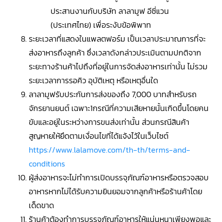
ประสานงานกับบริษัท ลาลามูฟ อีซี่แวน
(ประเทศไทย) เพื่อระงับข้อพิพาท
ระยะเวลาที่แสดงในแพลตฟอร์ม เป็นเวลาประมาณการที่จะ
ส่งอาหารถึงลูกค้า ซึ่งเวลาดังกล่าวประเมินตามปกติจาก
ระยะทางร้านค้าไปถึงที่อยู่ในการจัดส่งอาหารเท่านั้น ไม่รวม
ระยะเวลาการรอคิว อุบัติเหตุ หรือเหตุอื่นใด
ลาลามูฟรับประกันการส่งของถึง 7,000 บาทสำหรับรถ
จักรยานยนต์ เฉพาะ1กรณีที่ความเสียหายนั้นเกิดขึ้นโดยคน
ขับและอยู่ในระหว่างการขนส่งเท่านั้น ส่วนกรณีสินค้า
สูญหายให้ยึดตามเงื่อนไขที่ได้แจ้งไว้ในเว็บไซต์
https://www.lalamove.com/th-th/terms-and-
conditions
ผู้ส่งอาหารจะไม่ทำการเปิดบรรจุภัณฑ์อาหารหรือตรวจสอบ
อาหารหากไม่ได้รับความยินยอมจากลูกค้าหรือร้านค้าโดย
เด็ดขาด
ร้านค้าต้องทำการบรรจุภัณฑ์อาหารให้แน่นหนาเพียงพอและ