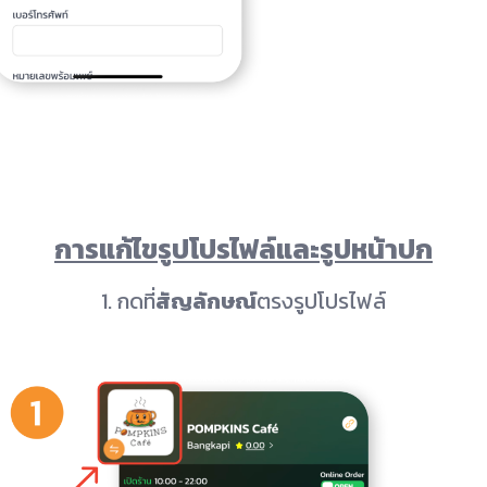
การแก้ไขรูปโปรไฟล์และรูปหน้าปก
1. กดที่
สัญลักษณ์
ตรงรูปโปรไฟล์