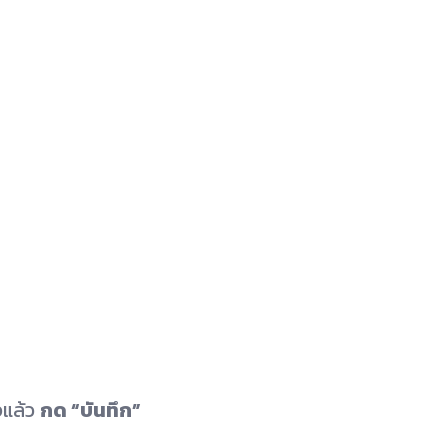
็จแล้ว
กด “บันทึก”