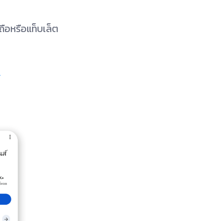
ือหรือแท็บเล็ต
y