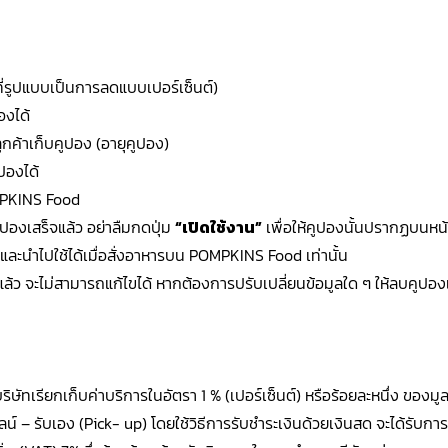
่รูปแบบเป็นการลดแบบเปอร์เซ็นต์)
องได้
กค้าเก็บคูปอง (อายุคูปอง)
ปองได้
MPKINS Food
คูปองเสร็จแล้ว อย่าลืมกดปุ่ม
“เปิดใช้งาน”
เพื่อให้คูปองนั้นปรากฏบนห
และนำไปใช้ได้เมื่อสั่งอาหารบน POMPKINS Food เท่านั้น
แล้ว จะไม่สามารถแก้ไขได้ หากต้องการปรับเปลี่ยนข้อมูลใด ๆ ให้ลบคูปอ
น
ัทเรียกเก็บค่าบริการในอัตรา 1 % (เปอร์เซ็นต์) หรือร้อยละหนึ่ง ของมูล
์ – รับเอง (Pick- up) โดยใช้วิธีการรับชำระเงินด้วยเงินสด จะได้รับกา